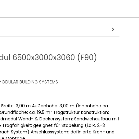
ul 6500x3000x3060 (F90)
ODULAR BUILDING SYSTEMS
 Breite: 3,00 m Außenhöhe: 3,00 m (Innenhöhe ca.
rundfläche: ca. 19,5 m² Tragstruktur Konstruktion:
ridmodul Wand- & Deckensystem: Sandwichaufbau mit
agfähigkeit: geeignet für Stapelung (i.d.R. 2–3
nach System) Anschlusssystem: definierte Kran- und
lle Montage