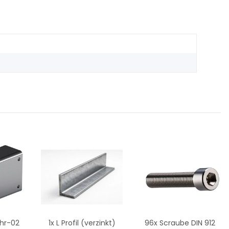
ohr-02
1x
L Profil (verzinkt)
96x
Scraube DIN 912