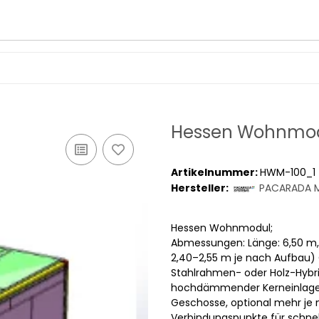
Hessen Wohnmod
Artikelnummer:
HWM-100_1
Hersteller:
PACARADA M
Hessen Wohnmodul;
Abmessungen: Länge: 6,50 m,
2,40–2,55 m je nach Aufbau) G
Stahlrahmen- oder Holz-Hyb
hochdämmender Kerneinlage Tr
Geschosse, optional mehr je 
Verbindungs­punkte für schne