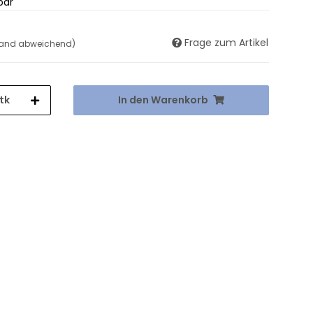
bar
Frage zum Artikel
land abweichend)
tk
In den Warenkorb