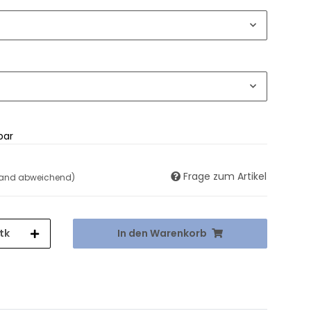
bar
Frage zum Artikel
land abweichend)
tk
In den Warenkorb