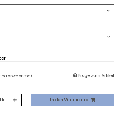
bar
Frage zum Artikel
land abweichend)
tk
In den Warenkorb