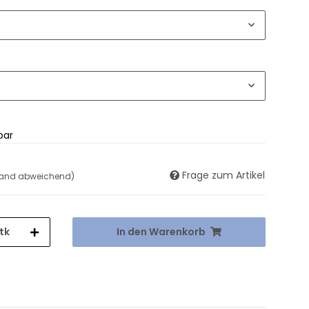
bar
Frage zum Artikel
land abweichend)
tk
In den Warenkorb