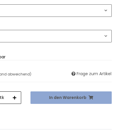
bar
Frage zum Artikel
land abweichend)
tk
In den Warenkorb