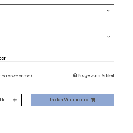
bar
Frage zum Artikel
land abweichend)
tk
In den Warenkorb