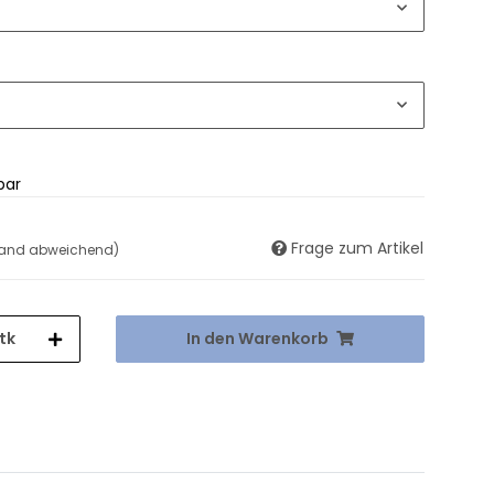
bar
Frage zum Artikel
land abweichend)
tk
In den Warenkorb