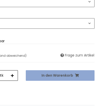
bar
Frage zum Artikel
land abweichend)
tk
In den Warenkorb