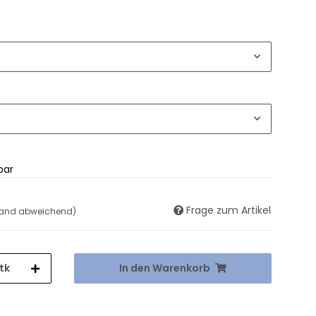
bar
Frage zum Artikel
land abweichend)
tk
In den Warenkorb