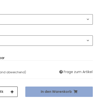
bar
Frage zum Artikel
land abweichend)
tk
In den Warenkorb