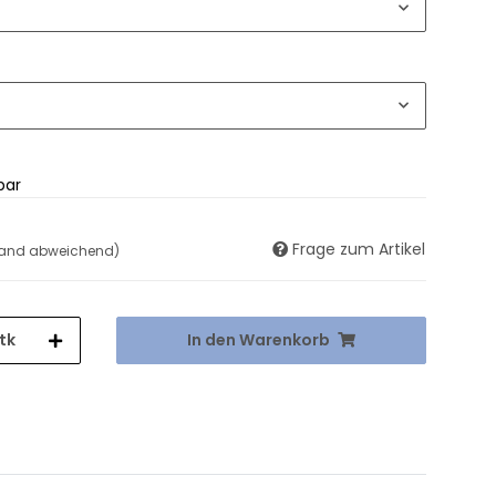
bar
Frage zum Artikel
land abweichend)
tk
In den Warenkorb