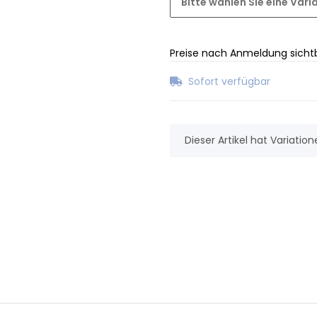
Bitte wählen Sie eine Vari
Preise nach Anmeldung sicht
Sofort verfügbar
x
Dieser Artikel hat Variatio